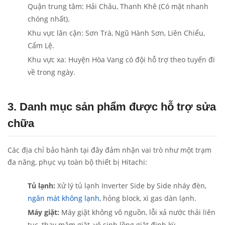
Quận trung tâm: Hải Châu, Thanh Khê (Có mặt nhanh
chóng nhất).
Khu vực lân cận: Sơn Trà, Ngũ Hành Sơn, Liên Chiểu,
Cẩm Lệ.
Khu vực xa: Huyện Hòa Vang có đội hỗ trợ theo tuyến đi
về trong ngày.
3. Danh mục sản phẩm được hỗ trợ sửa
chữa
Các địa chỉ bảo hành tại đây đảm nhận vai trò như một trạm
đa năng, phục vụ toàn bộ thiết bị Hitachi:
Tủ lạnh:
Xử lý tủ lạnh Inverter Side by Side nháy đèn,
ngăn mát không lạnh
, hỏng block, xì gas dàn lạnh.
Máy giặt:
Máy giặt không vô nguồn, lỗi xả nước thải liên
tục, thay mâm giặt, vệ sinh lồng giặt định kỳ.