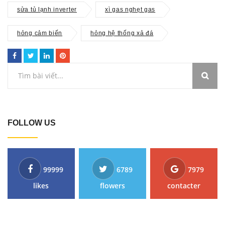
sửa tủ lạnh inverter
xì gas nghẹt gas
hỏng cảm biến
hỏng hệ thống xả đá
FOLLOW US
99999
6789
7979
likes
flowers
contacter