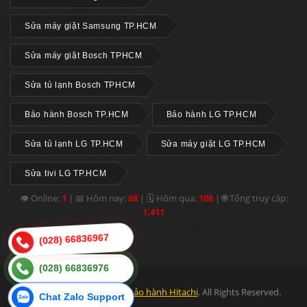
Sửa máy giặt Samsung TP.HCM
Sửa máy giặt Bosch TPHCM
Sửa tủ lạnh Bosch TPHCM
Bảo hành Bosch TP.HCM
Bảo hành LG TP.HCM
Sửa tủ lạnh LG TP.HCM
Sửa máy giặt LG TP.HCM
Sửa tivi LG TP.HCM
👁 Online:
1
|
📅 Hôm nay:
88
|
🗓 Hôm qua:
108
|
🌐 Tổng truy cập:
1,411
(028) 66836967
(028) 66836976
© 2012 - 2026
Trung tâm bảo hành Hitachi
. All Rights Reserved.
Chat Zalo Support