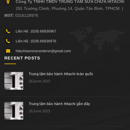
Công Ty TNHH TMDV TRUNG TÂM SỬA CHỮA HITACHI:
291 Trường Chinh, Phường 14, Quận Tân Bình, TPHCM |
MST:
0316128976
Liên Hệ : (028) 66836967
Liên Hệ : (028) 66836976
hitachiservicecentervn@gmail.com
RECENT POSTS
Trung tâm bảo hành Hitachi toàn quốc
26 June 2025
Trung tâm bảo hành Hitachi gần đây
26 June 2025