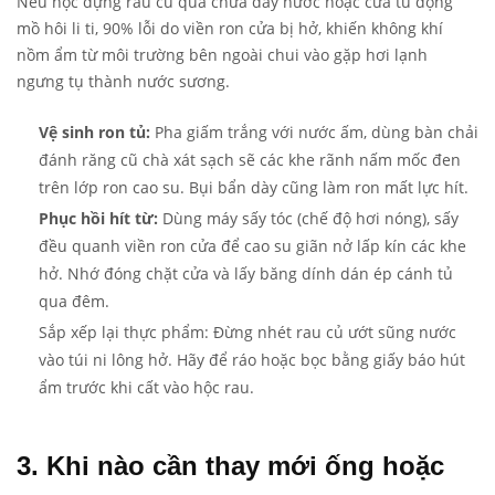
Nếu hộc đựng rau củ quả chứa đầy nước hoặc cửa tủ đọng
mồ hôi li ti, 90% lỗi do viền ron cửa bị hở, khiến không khí
nồm ẩm từ môi trường bên ngoài chui vào gặp hơi lạnh
ngưng tụ thành nước sương.
Vệ sinh ron tủ:
Pha giấm trắng với nước ấm, dùng bàn chải
đánh răng cũ chà xát sạch sẽ các khe rãnh nấm mốc đen
trên lớp ron cao su. Bụi bẩn dày cũng làm ron mất lực hít.
Phục hồi hít từ:
Dùng máy sấy tóc (chế độ hơi nóng), sấy
đều quanh viền ron cửa để cao su giãn nở lấp kín các khe
hở. Nhớ đóng chặt cửa và lấy băng dính dán ép cánh tủ
qua đêm.
Sắp xếp lại thực phẩm: Đừng nhét rau củ ướt sũng nước
vào túi ni lông hở. Hãy để ráo hoặc bọc bằng giấy báo hút
ẩm trước khi cất vào hộc rau.
3. Khi nào cần thay mới ống hoặc