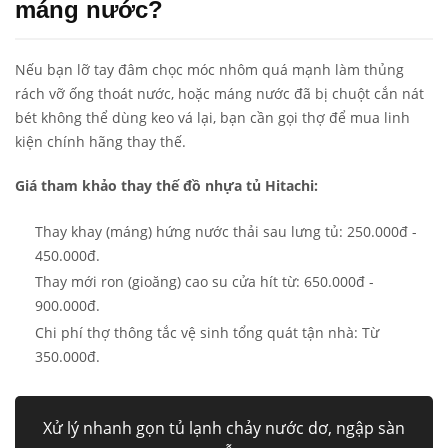
máng nước?
Nếu bạn lỡ tay đâm chọc móc nhôm quá mạnh làm thủng
rách vỡ ống thoát nước, hoặc máng nước đã bị chuột cắn nát
bét không thể dùng keo vá lại, bạn cần gọi thợ để mua linh
kiện chính hãng thay thế.
Giá tham khảo thay thế đồ nhựa tủ Hitachi:
Thay khay (máng) hứng nước thải sau lưng tủ: 250.000đ -
450.000đ.
Thay mới ron (gioăng) cao su cửa hít từ: 650.000đ -
900.000đ.
Chi phí thợ thông tắc vệ sinh tổng quát tận nhà: Từ
350.000đ.
Xử lý nhanh gọn tủ lạnh chảy nước dơ, ngập sàn