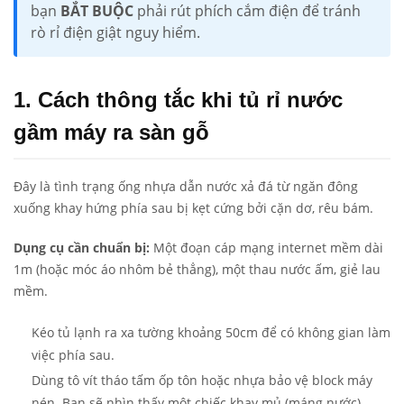
bạn
BẮT BUỘC
phải rút phích cắm điện để tránh
rò rỉ điện giật nguy hiểm.
1. Cách thông tắc khi tủ rỉ nước
gầm máy ra sàn gỗ
Đây là tình trạng ống nhựa dẫn nước xả đá từ ngăn đông
xuống khay hứng phía sau bị kẹt cứng bởi cặn dơ, rêu bám.
Dụng cụ cần chuẩn bị:
Một đoạn cáp mạng internet mềm dài
1m (hoặc móc áo nhôm bẻ thẳng), một thau nước ấm, giẻ lau
mềm.
Kéo tủ lạnh ra xa tường khoảng 50cm để có không gian làm
việc phía sau.
Dùng tô vít tháo tấm ốp tôn hoặc nhựa bảo vệ block máy
nén. Bạn sẽ nhìn thấy một chiếc khay mủ (máng nước)