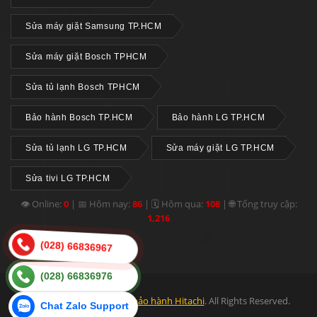
Sửa máy giặt Samsung TP.HCM
Sửa máy giặt Bosch TPHCM
Sửa tủ lạnh Bosch TPHCM
Bảo hành Bosch TP.HCM
Bảo hành LG TP.HCM
Sửa tủ lạnh LG TP.HCM
Sửa máy giặt LG TP.HCM
Sửa tivi LG TP.HCM
👁 Online:
0
|
📅 Hôm nay:
86
|
🗓 Hôm qua:
108
|
🌐 Tổng truy cập:
1,216
(028) 66836967
(028) 66836976
© 2012 - 2026
Trung tâm bảo hành Hitachi
. All Rights Reserved.
Chat Zalo Support