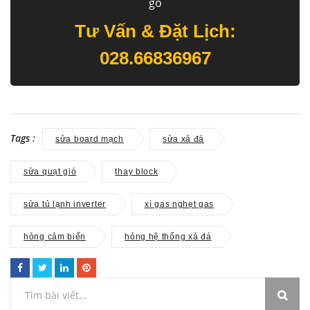
gỗ
Tư Vấn & Đặt Lịch:
028.66836967
Tags :
sửa board mạch
sửa xả đá
sửa quạt gió
thay block
sửa tủ lạnh inverter
xì gas nghẹt gas
hỏng cảm biến
hỏng hệ thống xả đá