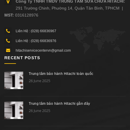
Công Ty TNHH TMDV TRUNG TÂM SỬA CHỮA HITACHI:
291 Trường Chinh, Phường 14, Quận Tân Bình, TPHCM |
MST:
0316128976
Liên Hệ : (028) 66836967
Liên Hệ : (028) 66836976
hitachiservicecentervn@gmail.com
RECENT POSTS
Trung tâm bảo hành Hitachi toàn quốc
26 June 2025
Trung tâm bảo hành Hitachi gần đây
26 June 2025