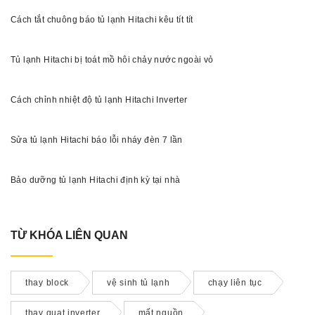
Cách tắt chuông báo tủ lạnh Hitachi kêu tít tít
Tủ lạnh Hitachi bị toát mồ hôi chảy nước ngoài vỏ
Cách chỉnh nhiệt độ tủ lạnh Hitachi Inverter
Sửa tủ lạnh Hitachi báo lỗi nháy đèn 7 lần
Bảo dưỡng tủ lạnh Hitachi định kỳ tại nhà
TỪ KHÓA LIÊN QUAN
thay block
vệ sinh tủ lạnh
chạy liên tục
thay quạt inverter
mất nguồn