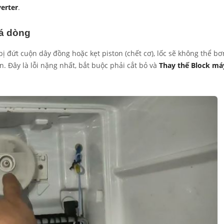
verter
.
uá dòng
 đứt cuộn dây đồng hoặc kẹt piston (chết cơ), lốc sẽ không thể b
n. Đây là lỗi nặng nhất, bắt buộc phải cắt bỏ và
Thay thế Block má