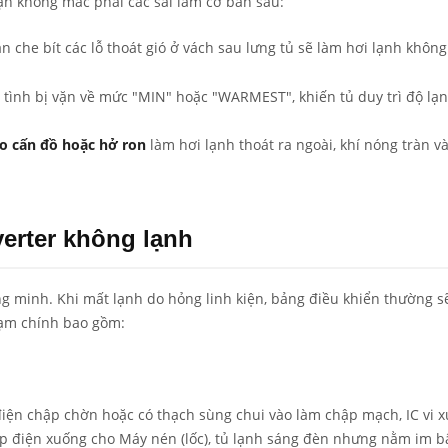
ạn không mắc phải các sai lầm cơ bản sau:
n che bít các lỗ thoát gió ở vách sau lưng tủ sẽ làm hơi lạnh không
 tình bị vặn về mức "MIN" hoặc "WARMEST", khiến tủ duy trì độ lạn
o cấn đồ hoặc hở ron
làm hơi lạnh thoát ra ngoài, khí nóng tràn v
nverter không lạnh
ông minh. Khi mất lạnh do hỏng linh kiện, bảng điều khiển thường s
hạm chính bao gồm:
iện chập chờn hoặc có thạch sùng chui vào làm chập mạch, IC vi x
p điện xuống cho Máy nén (lốc), tủ lạnh sáng đèn nhưng nằm im b