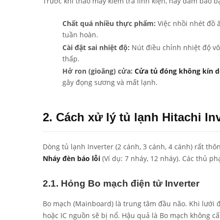
Trước khi tháo máy kiểm tra linh kiện, hãy đảm bảo b
Chất quá nhiều thực phẩm:
Việc nhồi nhét đồ ă
tuần hoàn.
Cài đặt sai nhiệt độ:
Nút điều chỉnh nhiệt độ vô
thấp.
Hở ron (gioăng) cửa:
Cửa tủ đóng không kín d
gây đọng sương và mất lạnh.
2. Cách xử lý tủ lạnh Hitachi I
Dòng tủ lạnh Inverter (2 cánh, 3 cánh, 4 cánh) rất th
Nháy đèn báo lỗi
(Ví dụ: 7 nháy, 12 nháy). Các thủ p
2.1. Hỏng Bo mạch điện tử Inverter
Bo mạch (Mainboard) là trung tâm đầu não. Khi lưới đ
hoặc IC nguồn sẽ bị nổ. Hậu quả là Bo mạch không cấ