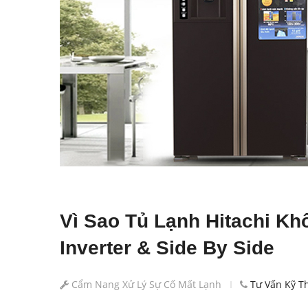
Vì Sao Tủ Lạnh Hitachi K
Inverter & Side By Side
Cẩm Nang Xử Lý Sự Cố Mất Lạnh
Tư Vấn Kỹ Th