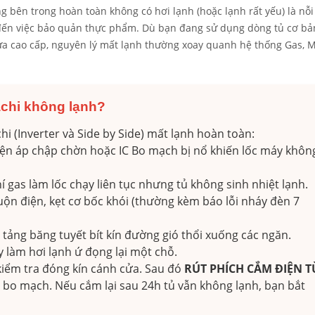
ng bên trong hoàn toàn không có hơi lạnh (hoặc lạnh rất yếu) là nỗ
p đến việc bảo quản thực phẩm. Dù bạn đang sử dụng dòng tủ cơ bản
cửa cao cấp, nguyên lý mất lạnh thường xoay quanh hệ thống Gas, 
achi không lạnh?
i (Inverter và Side by Side) mất lạnh hoàn toàn:
iện áp chập chờn hoặc IC Bo mạch bị nổ khiến lốc máy khôn
í gas làm lốc chạy liên tục nhưng tủ không sinh nhiệt lạnh.
uộn điện, kẹt cơ bốc khói (thường kèm báo lỗi nháy đèn 7
tảng băng tuyết bít kín đường gió thổi xuống các ngăn.
 làm hơi lạnh ứ đọng lại một chỗ.
kiểm tra đóng kín cánh cửa. Sau đó
RÚT PHÍCH CẮM ĐIỆN T
 bo mạch. Nếu cắm lại sau 24h tủ vẫn không lạnh, bạn bắt