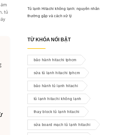
i ám
Tủ lạnh Hitachi không lạnh: nguyên nhân
, tủ
thường gặp và cách xử lý
Máy
TỪ KHÓA NỔI BẬT
bảo hành hitachi tphcm
g
sửa tủ lạnh hitachi tphcm
bảo hành tủ lạnh hitachi
tủ lạnh hitachi không lạnh
thay block tủ lạnh hitachi
Ừ
sửa board mạch tủ lạnh hitachi