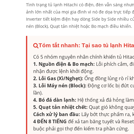
Tình trạng tủ lạnh Hitachi có điện, đèn vẫn sáng như
ảnh lớn nhất của mọi gia đình vì nó đe dọa trực tiế
Inverter tiết kiệm điện hay dòng Side by Side nhiều 
nén (Block), Quạt tản nhiệt hoặc Bo mạch điều khiển.
Tóm tắt nhanh: Tại sao tủ lạnh Hit
Có 5 nhóm nguyên nhân chính khiến tủ Hitach
1. Nguồn điện & Bo mạch:
Lỗi phích cắm, đ
nhận được lệnh khởi động.
2. Lỗi Gas (Xì/Nghẹt):
Ống đồng lủng rò rỉ kh
3. Lỗi Máy nén (Block):
Động cơ lốc bị đứt c
lần).
4. Bó đá dàn lạnh:
Hệ thống xả đá hỏng làm 
5. Quạt tản nhiệt chết:
Quạt gió không quay
Cách xử lý ban đầu:
Lấy bớt thực phẩm ra, 
4 ĐẾN 8 TIẾNG
để xả tan băng tuyết và Reset
buộc phải gọi thợ đến kiểm tra phần cứng.