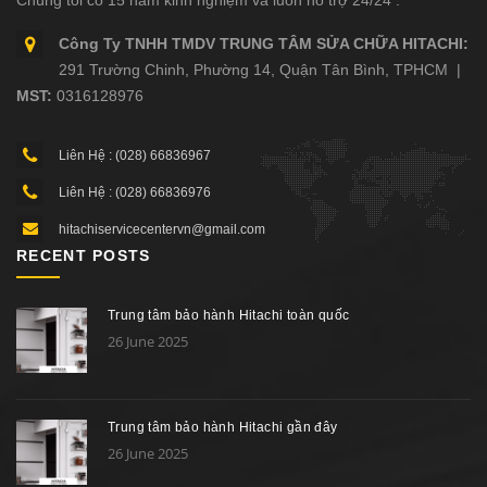
Công Ty TNHH TMDV TRUNG TÂM SỬA CHỮA HITACHI:
291 Trường Chinh, Phường 14, Quận Tân Bình, TPHCM |
MST:
0316128976
Liên Hệ : (028) 66836967
Liên Hệ : (028) 66836976
hitachiservicecentervn@gmail.com
RECENT POSTS
Trung tâm bảo hành Hitachi toàn quốc
26 June 2025
Trung tâm bảo hành Hitachi gần đây
26 June 2025