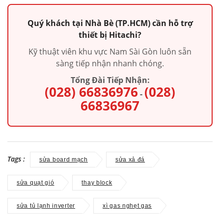
Quý khách tại Nhà Bè (TP.HCM) cần hỗ trợ
thiết bị Hitachi?
Kỹ thuật viên khu vực Nam Sài Gòn luôn sẵn
sàng tiếp nhận nhanh chóng.
Tổng Đài Tiếp Nhận:
(028) 66836976
(028)
-
66836967
Tags :
sửa board mạch
sửa xả đá
sửa quạt gió
thay block
sửa tủ lạnh inverter
xì gas nghẹt gas