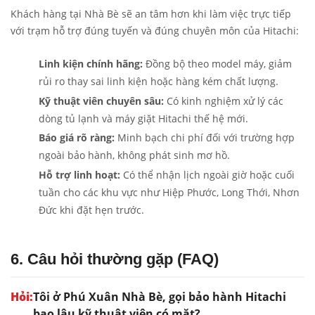
Khách hàng tại Nhà Bè sẽ an tâm hơn khi làm việc trực tiếp
với trạm hỗ trợ đúng tuyến và đúng chuyên môn của Hitachi:
Linh kiện chính hãng:
Đồng bộ theo model máy, giảm
rủi ro thay sai linh kiện hoặc hàng kém chất lượng.
Kỹ thuật viên chuyên sâu:
Có kinh nghiệm xử lý các
dòng tủ lạnh và máy giặt Hitachi thế hệ mới.
Báo giá rõ ràng:
Minh bạch chi phí đối với trường hợp
ngoài bảo hành, không phát sinh mơ hồ.
Hỗ trợ linh hoạt:
Có thể nhận lịch ngoài giờ hoặc cuối
tuần cho các khu vực như Hiệp Phước, Long Thới, Nhơn
Đức khi đặt hẹn trước.
6. Câu hỏi thường gặp (FAQ)
Tôi ở Phú Xuân Nhà Bè, gọi bảo hành Hitachi
bao lâu kỹ thuật viên có mặt?