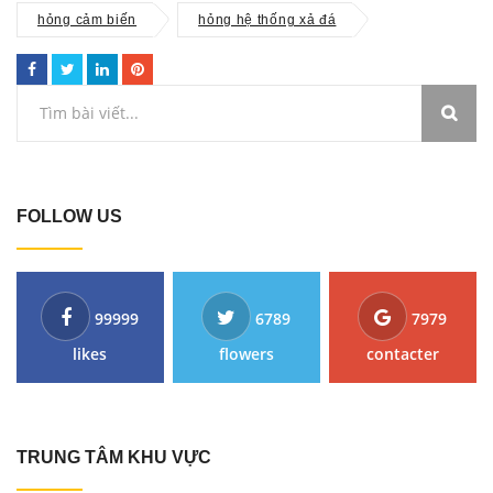
hỏng cảm biến
hỏng hệ thống xả đá
FOLLOW US
99999
6789
7979
likes
flowers
contacter
TRUNG TÂM KHU VỰC