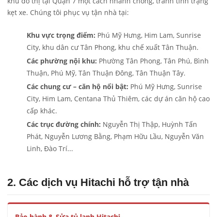
khu đô thị tại Quận 7 một cách nhanh chóng, tránh tình trạng
kẹt xe. Chúng tôi phục vụ tận nhà tại:
Khu vực trọng điểm:
Phú Mỹ Hưng, Him Lam, Sunrise
City, khu dân cư Tân Phong, khu chế xuất Tân Thuận.
Các phường nội khu:
Phường Tân Phong, Tân Phú, Bình
Thuận, Phú Mỹ, Tân Thuận Đông, Tân Thuận Tây.
Các chung cư – căn hộ nổi bật:
Phú Mỹ Hưng, Sunrise
City, Him Lam, Centana Thủ Thiêm, các dự án căn hộ cao
cấp khác.
Các trục đường chính:
Nguyễn Thị Thập, Huỳnh Tấn
Phát, Nguyễn Lương Bằng, Phạm Hữu Lầu, Nguyễn Văn
Linh, Đào Trí...
2. Các dịch vụ Hitachi hỗ trợ tận nhà
Bảo hành & Sửa tủ lạnh Hitachi