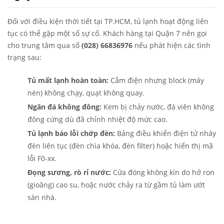
Đối với điều kiện thời tiết tại TP.HCM, tủ lạnh hoạt động liên
tục có thể gặp một số sự cố. Khách hàng tại Quận 7 nên gọi
cho trung tâm qua số
(028) 66836976
nếu phát hiện các tình
trạng sau:
Tủ mất lạnh hoàn toàn:
Cắm điện nhưng block (máy
nén) không chạy, quạt không quay.
Ngăn đá không đông:
Kem bị chảy nước, đá viên không
đông cứng dù đã chỉnh nhiệt độ mức cao.
Tủ lạnh báo lỗi chớp đèn:
Bảng điều khiển điện tử nháy
đèn liên tục (đèn chìa khóa, đèn filter) hoặc hiển thị mã
lỗi F0-xx.
Đọng sương, rò rỉ nước:
Cửa đóng không kín do hở ron
(gioăng) cao su, hoặc nước chảy ra từ gầm tủ làm ướt
sàn nhà.