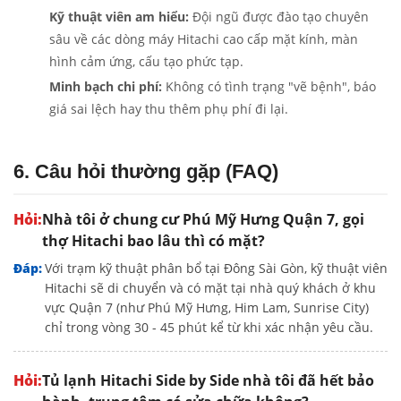
Kỹ thuật viên am hiểu:
Đội ngũ được đào tạo chuyên
sâu về các dòng máy Hitachi cao cấp mặt kính, màn
hình cảm ứng, cấu tạo phức tạp.
Minh bạch chi phí:
Không có tình trạng "vẽ bệnh", báo
giá sai lệch hay thu thêm phụ phí đi lại.
6. Câu hỏi thường gặp (FAQ)
Nhà tôi ở chung cư Phú Mỹ Hưng Quận 7, gọi
thợ Hitachi bao lâu thì có mặt?
Với trạm kỹ thuật phân bổ tại Đông Sài Gòn, kỹ thuật viên
Hitachi sẽ di chuyển và có mặt tại nhà quý khách ở khu
vực Quận 7 (như Phú Mỹ Hưng, Him Lam, Sunrise City)
chỉ trong vòng 30 - 45 phút kể từ khi xác nhận yêu cầu.
Tủ lạnh Hitachi Side by Side nhà tôi đã hết bảo